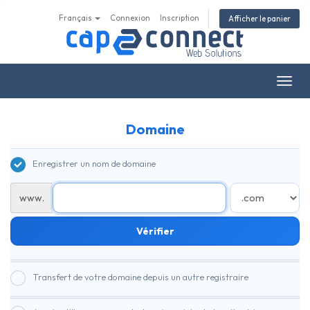
Français
Connexion
Inscription
Afficher le panier
Bascu
la
navig
Domaine
Enregistrer un nom de domaine
www.
Vérifier
Transfert de votre domaine depuis un autre registraire