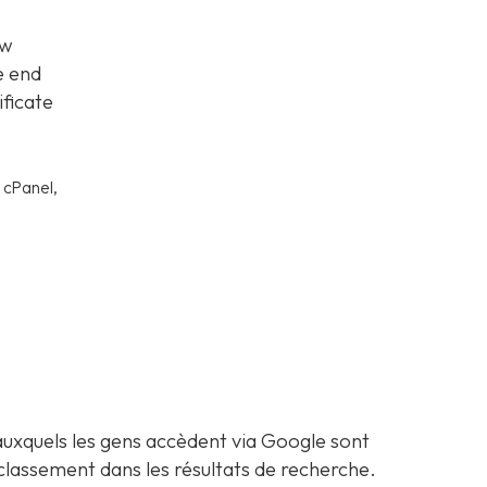
ew
e end
ificate
 cPanel,
.
 auxquels les gens accèdent via Google sont
r classement dans les résultats de recherche.