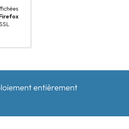
fichées
 Firefox
 SSL
éploiement entièrement