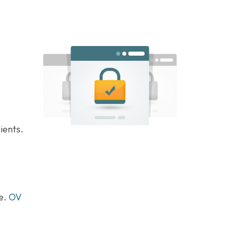
ients.
te.
OV