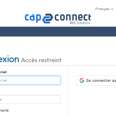
Français
exion
Accès restreint
riel
e
necté