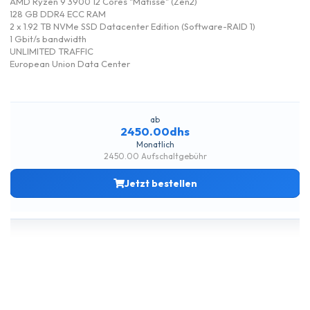
AMD Ryzen 9 3900 12 Cores "Matisse" (Zen2)
128 GB DDR4 ECC RAM
2 x 1.92 TB NVMe SSD Datacenter Edition (Software-RAID 1)
1 Gbit/s bandwidth
UNLIMITED TRAFFIC
European Union Data Center
ab
2450.00dhs
Monatlich
2450.00 Aufschaltgebühr
Jetzt bestellen