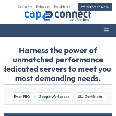
Deutsch
Einloggen
Registrieren
Warenkorb ansehen
Navig
ein-/
Harness the power of
unmatched performance
dedicated servers to meet your
most demanding needs.
Email PRO
Google Workspace
SSL-Zertifikate