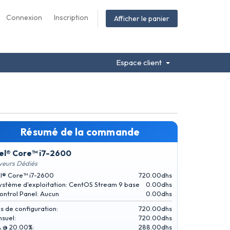
Connexion
Inscription
Afficher le panier
Espace client
Résumé de la commande
tel® Core™ i7-2600
veurs Dédiés
el® Core™ i7-2600
720.00dhs
ystème d'exploitation: CentOS Stream 9 base
0.00dhs
ontrol Panel: Aucun
0.00dhs
is de configuration:
720.00dhs
suel:
720.00dhs
 @ 20.00%:
288.00dhs