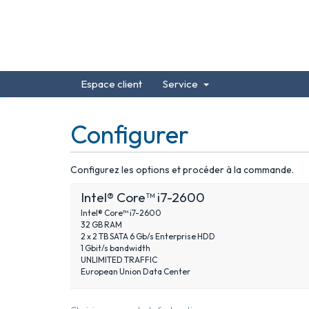
Espace client
Service
Configurer
Configurez les options et procéder à la commande.
Intel® Core™ i7-2600
Intel® Core™ i7-2600
32 GB RAM
2 x 2 TB SATA 6 Gb/s Enterprise HDD
1 Gbit/s bandwidth
UNLIMITED TRAFFIC
European Union Data Center