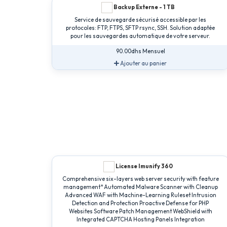
Backup Externe - 1 TB
Service de sauvegarde sécurisé accessible par les
protocoles: FTP, FTPS, SFTP rsync, SSH. Solution adaptée
pour les sauvegardes automatique de votre serveur.
90.00dhs Mensuel
Ajouter au panier
License Imunify 360
Comprehensive six-layers web server security with feature
management* Automated Malware Scanner with Cleanup
Advanced WAF with Machine-Learning Ruleset Intrusion
Detection and Protection Proactive Defense for PHP
Websites Software Patch Management WebShield with
Integrated CAPTCHA Hosting Panels Integration