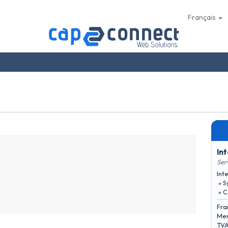
Français
In
Ser
Int
» S
» C
Fra
Men
TVA